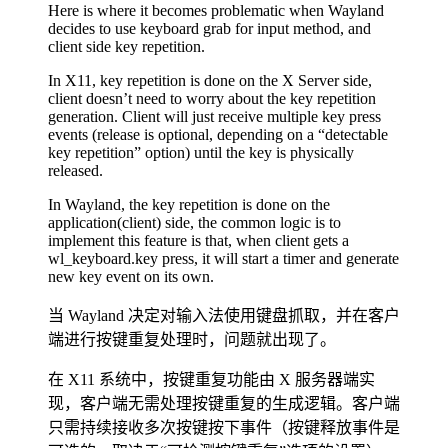
Here is where it becomes problematic when Wayland
decides to use keyboard grab for input method, and
client side key repetition.
In X11, key repetition is done on the X Server side,
client doesn’t need to worry about the key repetition
generation. Client will just receive multiple key press
events (release is optional, depending on a “detectable
key repetition” option) until the key is physically
released.
In Wayland, the key repetition is done on the
application(client) side, the common logic is to
implement this feature is that, when client gets a
wl_keyboard.key press, it will start a timer and generate
new key event on its own.
当 Wayland 决定对输入法使用键盘抓取，并在客户
端进行按键重复处理时，问题就出现了。
在 X11 系统中，按键重复功能由 X 服务器端实
现，客户端无需处理按键重复的生成逻辑。客户端
只需持续接收多次按键按下事件（按键释放事件是