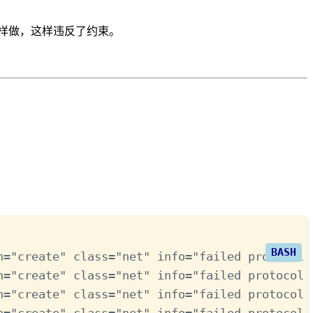
能这样做，这样违反了约束。
n
=
"create"
 class
=
"net"
 info
=
"failed protocol 
n
=
"create"
 class
=
"net"
 info
=
"failed protocol 
n
=
"create"
 class
=
"net"
 info
=
"failed protocol 
n
=
"create"
 class
=
"net"
 info
=
"failed protocol 