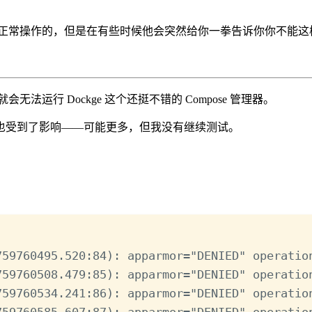
会干扰用户的正常操作的，但是在有些时候他会突然给你一拳告诉你你不
置就会无法运行 Dockge 这个还挺不错的 Compose 管理器。
也受到了影响——可能更多，但我没有继续测试。
Terminal window
759760495.520:84
): apparmor
=
"DENIED"
 operatio
759760508.479:85
): apparmor
=
"DENIED"
 operatio
759760534.241:86
): apparmor
=
"DENIED"
 operatio
759760585.607:87
): apparmor
=
"DENIED"
 operatio