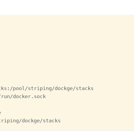
cks:/pool/striping/dockge/stacks
/run/docker.sock
e
triping/dockge/stacks