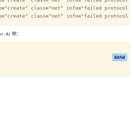
n
=
"create"
 class
=
"net"
 info
=
"failed protocol 
n
=
"create"
 class
=
"net"
 info
=
"failed protocol 
中：
or.d/