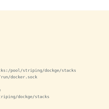
cks:/pool/striping/dockge/stacks
/run/docker.sock
e
triping/dockge/stacks