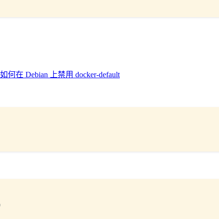
如何在 Debian 上禁用 docker-default
Terminal window
"