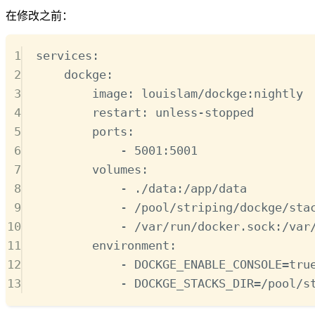
在修改之前：
1
services
:
2
dockge
:
3
image
:
louislam/dockge:nightly
4
restart
:
unless-stopped
5
ports
:
6
-
5001:5001
7
volumes
:
8
-
./data:/app/data
9
-
/pool/striping/dockge/sta
10
-
/var/run/docker.sock:/var
11
environment
:
12
-
DOCKGE_ENABLE_CONSOLE=tru
13
-
DOCKGE_STACKS_DIR=/pool/s