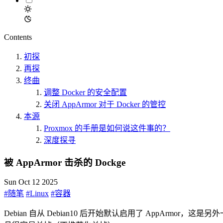
Contents
初探
再探
终曲
调整 Docker 的安全配置
关闭 AppArmor 对于 Docker 的管控
本源
Proxmox 的手册是如何说这件事的？
深度探寻
被 AppArmor 击杀的 Dockge
Sun Oct 12 2025
#随笔
#Linux
#容器
Debian 自从 Debian10 后开始默认启用了 AppArmor，这是