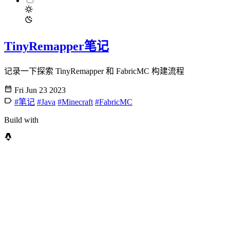
TinyRemapper笔记
记录一下探索 TinyRemapper 和 FabricMC 构建流程
Fri Jun 23 2023
#笔记
#Java
#Minecraft
#FabricMC
Build with