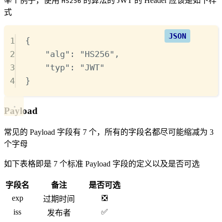
举个例子，使用
的算法的 JWT 的 Header 应该是如下样
HS256
式
1
{
2
"
alg
"
:
"
HS256
"
,
3
"
typ
"
:
"
JWT
"
4
}
Payload
常见的 Payload 字段有 7 个，所有的字段名都尽可能缩减为 3
个字母
如下表格即是 7 个标准 Payload 字段的定义以及是否可选
字段名
备注
是否可选
exp
❎
过期时间
iss
✅
发布者